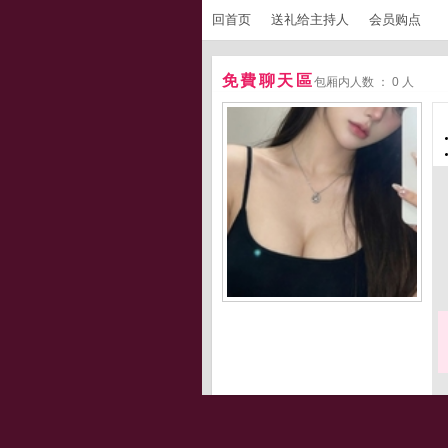
回首页
送礼给主持人
会员购点
免費聊天區
包厢内人数 ： 0 人