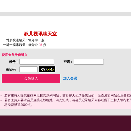
您即将进入 [
狄儿视讯聊天室
]
一对多视讯聊天 : 每分钟
6
点
一对一视讯聊天 : 每分钟
25
点
使用会员身份进入
帐号 :
密码 :
验证码 :
加入会员
若有主持人提供别站网址拉您到别网站，请将聊天记录提供我们，经查属实网站会免费赠送
若有主持人要求会员直接汇钱给她，请勿汇钱，请会员记录聊天内容或留下主持人银行帐
将免费赠送2000点。