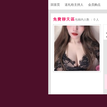
回首页
送礼给主持人
会员购点
免費聊天區
包厢内人数 ： 0 人