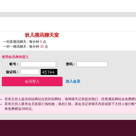
您即将进入 [
狄儿视讯聊天室
]
一对多视讯聊天 : 每分钟
8
点
一对一视讯聊天 : 每分钟
30
点
使用会员身份进入
帐号 :
密码 :
验证码 :
加入会员
若有主持人提供别站网址拉您到别网站，请将聊天记录提供我们，经查属实网站会免费赠送
若有主持人要求会员直接汇钱给她，请勿汇钱，请会员记录聊天内容或留下主持人银行帐
将免费赠送2000点。